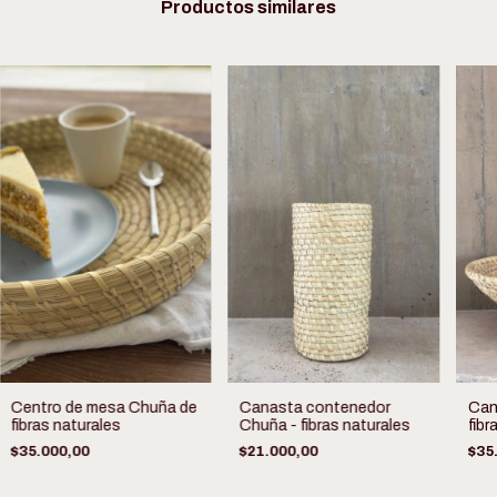
Productos similares
Centro de mesa Chuña de
Canasta contenedor
Can
fibras naturales
Chuña - fibras naturales
fibr
$35.000,00
$21.000,00
$35